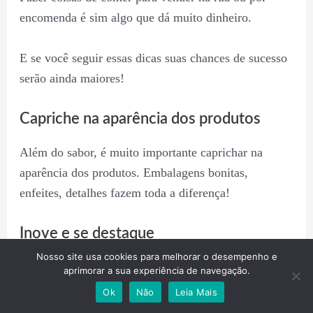
encomenda é sim algo que dá muito dinheiro.
E se você seguir essas dicas suas chances de sucesso
serão ainda maiores!
Capriche na aparência dos produtos
Além do sabor, é muito importante caprichar na
aparência dos produtos. Embalagens bonitas,
enfeites, detalhes fazem toda a diferença!
Inove e se destaque
Nosso site usa cookies para melhorar o desempenho e
Que tal inovar, fazendo produtos diferenciados… em
aprimorar a sua experiência de navegação.
formatos diferentes, cores diferentes, embalagens
Ok
Não
Leia Mais
diferentes…