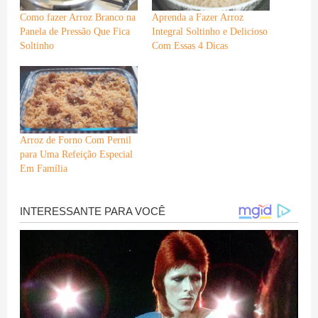
Como fazer Arroz Branco na
Aprenda a Fazer Arroz
Panela de Pressão Que Fica
Integral Soltinho e Delicioso
Soltinho
Com Essas 4 Dicas
Arroz de Forno Com Pernil
para Uma Refeição Especial
Em Família