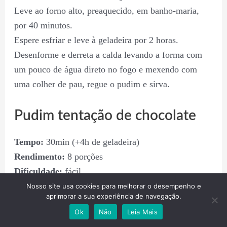
Leve ao forno alto, preaquecido, em banho-maria,
por 40 minutos.
Espere esfriar e leve à geladeira por 2 horas.
Desenforme e derreta a calda levando a forma com
um pouco de água direto no fogo e mexendo com
uma colher de pau, regue o pudim e sirva.
Pudim tentação de chocolate
Tempo:
30min (+4h de geladeira)
Rendimento:
8 porções
Dificuldade:
fácil
Nosso site usa cookies para melhorar o desempenho e
aprimorar a sua experiência de navegação.
Ingredientes:
Ok
Não
Leia Mais
1 envelope para gelatina em pó sem sabor