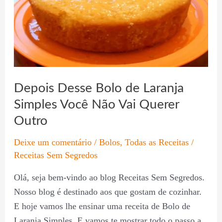
de
Laranja
Simples
Você
Não
Vai
Depois Desse Bolo de Laranja
Querer
Simples Você Não Vai Querer
Outro
Outro
Deixe um comentário
/
Bolos
,
Todas as Receitas
/
Receitas Sem Segredos
Olá, seja bem-vindo ao blog Receitas Sem Segredos.
Nosso blog é destinado aos que gostam de cozinhar.
E hoje vamos lhe ensinar uma receita de Bolo de
Laranja Simples. E vamos te mostrar todo o passo a